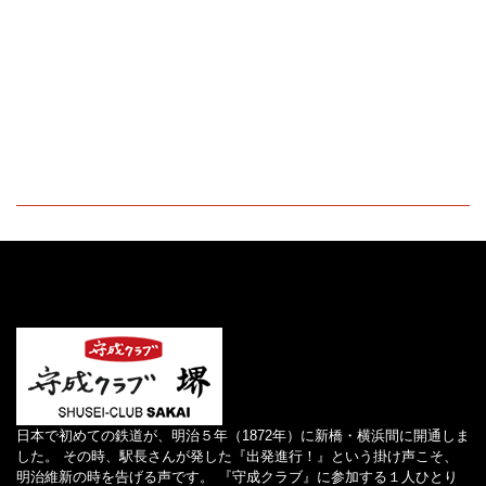
日本で初めての鉄道が、明治５年（1872年）に新橋・横浜間に開通しま
した。 その時、駅長さんが発した『出発進行！』という掛け声こそ、
明治維新の時を告げる声です。 『守成クラブ』に参加する１人ひとり