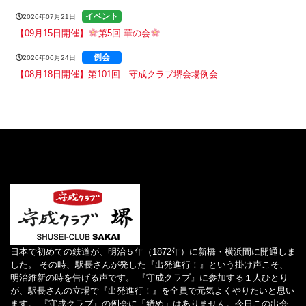
イベント
2026年07月21日
【09月15日開催】
第5回 華の会
例会
2026年06月24日
【08月18日開催】第101回 守成クラブ堺会場例会
日本で初めての鉄道が、明治５年（1872年）に新橋・横浜間に開通しま
した。 その時、駅長さんが発した『出発進行！』という掛け声こそ、
明治維新の時を告げる声です。 『守成クラブ』に参加する１人ひとり
が、駅長さんの立場で『出発進行！』を全員で元気よくやりたいと思い
ます。 『守成クラブ』の例会に「締め」はありません。今日この出会